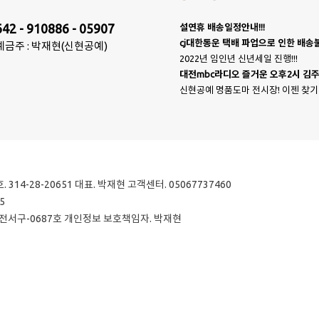
642 - 910886 - 05907
설연휴 배송일정안내!!!
cj대한통운 택배 파업으로 인한 배
예금주 : 박재현(신현공예)
2022년 임인년 신년세일 진행!!!
대전mbc라디오 즐거운 오후2시 김주
신현공예 명품도마 전시장! 이젠 찾기
314-28-20651
대표. 박재현
고객센터. 05067737460
5
전서구-0687호
개인정보 보호책임자. 박재현